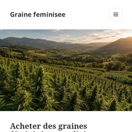
Graine feminisee
MENU
AND
WIDGETS
Acheter des graines