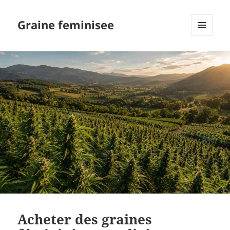
Graine feminisee
MENU
AND
WIDGETS
Acheter des graines