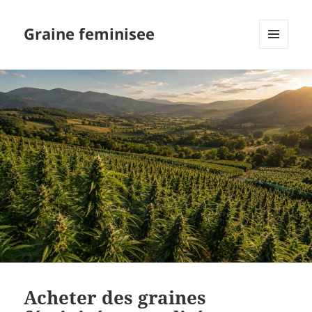
Graine feminisee
MENU
AND
WIDGETS
Acheter des graines