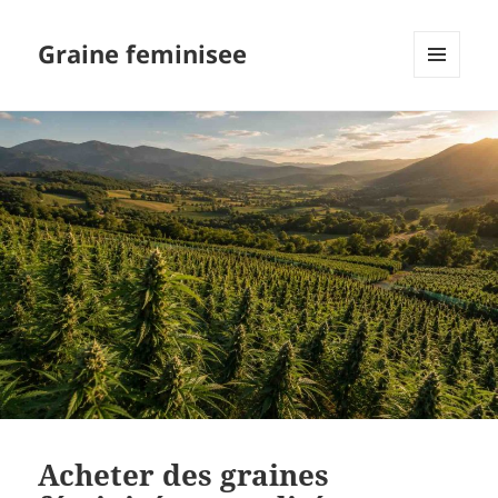
Graine feminisee
MENU
AND
WIDGETS
Acheter des graines