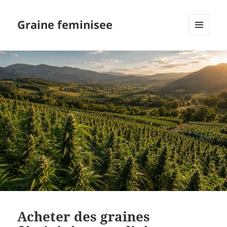
Graine feminisee
MENU
AND
WIDGETS
Acheter des graines