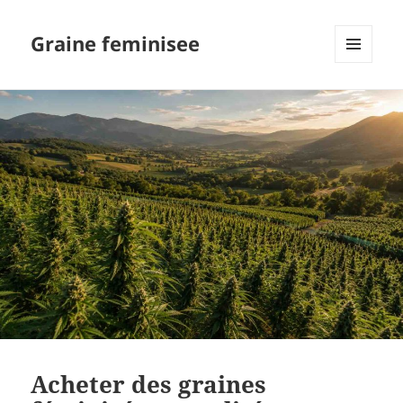
Graine feminisee
MENU
AND
WIDGETS
Acheter des graines