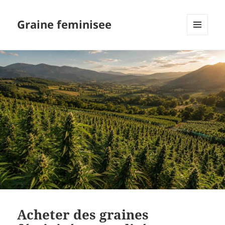
Graine feminisee
MENU
AND
WIDGETS
Acheter des graines