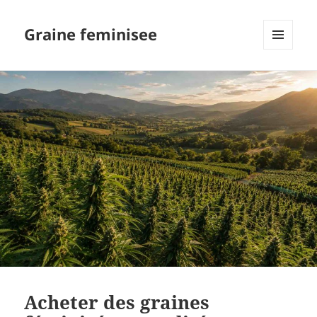
Graine feminisee
MENU
AND
WIDGETS
Acheter des graines