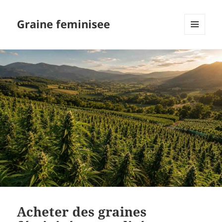
Graine feminisee
MENU
AND
WIDGETS
Acheter des graines