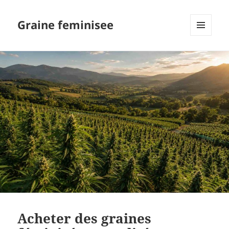
Graine feminisee
MENU
AND
WIDGETS
Acheter des graines