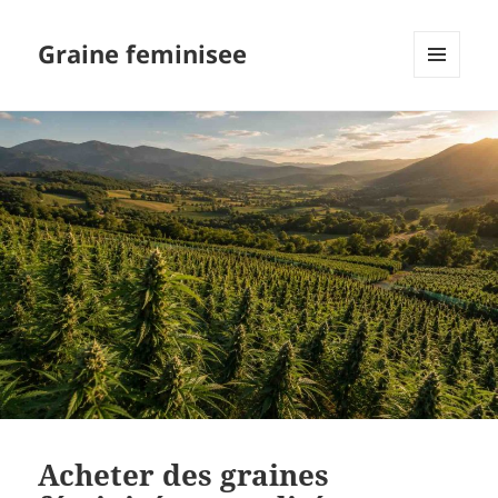
Graine feminisee
MENU
AND
WIDGETS
Acheter des graines