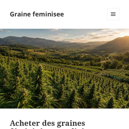
Graine feminisee
MENU
AND
WIDGETS
Acheter des graines