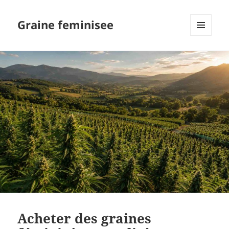
Graine feminisee
MENU
AND
WIDGETS
Acheter des graines